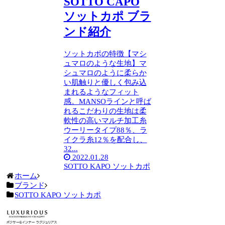
SOTTO CAPO
ソットカポ ブラ
ンド紹介
ソットカポの特徴【マシ
ュマロのような生地】マ
シュマロのように柔らか
い肌触りと優しく包み込
まれるようなフィット
感。MANSOラインと呼ば
れるこだわりの生地は柔
軟性の高いマルチ加工糸
ウーリータイプ88％、ラ
イクラ糸12％を配合し、
32...
2022.01.28
SOTTO KAPO ソットカポ
ホーム
ブランド
SOTTO KAPO ソットカポ