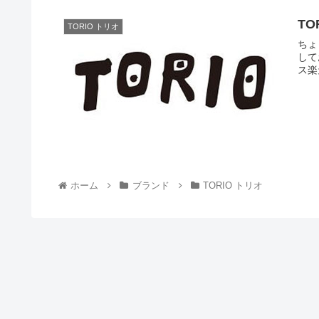
TO
TORIO トリオ
ちょ
して
ス楽
ホーム
ブランド
TORIO トリオ